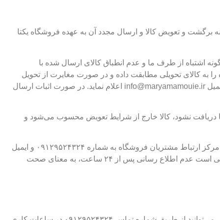
 مرکز ارتباط با مشتریان اطلاع دهد. هزینه برگشت و تعویض کالا و ارسال مجدد آن به عهده فروشگاه یکتا
نه اشتباه از طرف ما و عدم انطباق کالای ارسال شده با
ه کالای تحویلی مطابقت داده و در صورت مغایرت از تحویل
گرفتن آن خودداری نموده و ظرف ۲۴ ساعت از طریق پیام در واتس اپ و یا ایمیل به مرکز ارتباط مشتریان به شماره 09129524324 و ایمیل info@maryamamouie.ir اعلام نماید. در صورت اثبات ارسال
 ما دریافت نشود، کالا خارج از شرایط تعویض محسوب می‌شود و
در صورت عدم انطباق کالای ارسال شده با سفارش، مشتری باید در مدت ۲۴ ساعت پس از دریافت کالا از طریق ایمیل و تماس و پیام به مرکز ارتباط مشتریان فروشگاه به شماره ۰۹۱۲۹۵۲۴۳۲۴ و ایمیل
info@yektata.com اطلاع دهد تا مشکل فورا بررسی و در صورت اثبات، کالا بدون دریافت هیچ هزینه‌ای مجددا برای شما ارسال شود. بدیهی است عدم اطلاع رسانی پس از ۲۴ ساعت، به معنای صحت
به منظور رفاه حال شما عزیزان امکان پاسخگویی به سوالات شما عزیزان در خصوص محصولات، نحوه سفارش، تعیین سایز و موارد دیگر، می‌توانید از طریق شماره تماس ۰۹۱۲۹۵۲۴۳۲۴ در ساعات کاری