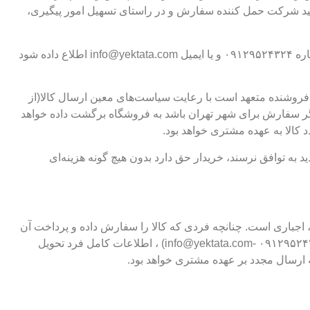
یید شرکت حمل کننده سفارش و در راستای تسهیل امور پیگیری،
آسیب‌های ناشی از حمل و نقل باید در عرض ۲۴ ساعت کاری پس از تحویل سفارش به واحد مشتریان یکتا تجارت از طریق واتساپ به شماره ۰۹۱۲۹۵۲۴۳۲۴ و یا ایمیل info@yektata.com اطلاع داده شود
ن فروشنده متعهد است با رعایت سیاست‌های معین ارسال کالا(از
ر سفارش برای شهر تهران باشد به فروشگاه برگشت داده خواهد
الا به عهده مشتری خواهد بود.
ید به توافق نرسند، خریدار حق دارد بدون هیچ گونه هزینه‌ای
 اجباری است. چنانچه فردی که کالا را سفارش داده و پرداخت آن
را بصورت آنلاین انجام داده، تمایل داشته باشد کالا تحویل فرد دیگری گردد، باید از طریق ایمیل یا تماس و یا پیغام گذاشتن در واتساپ ( ۰۹۱۲۹۵۲۴۳۲۴ -info@yektata.com) ، اطلاعات کامل فرد تحویل
ینه ارسال مجدد بر عهده مشتری خواهد بود.